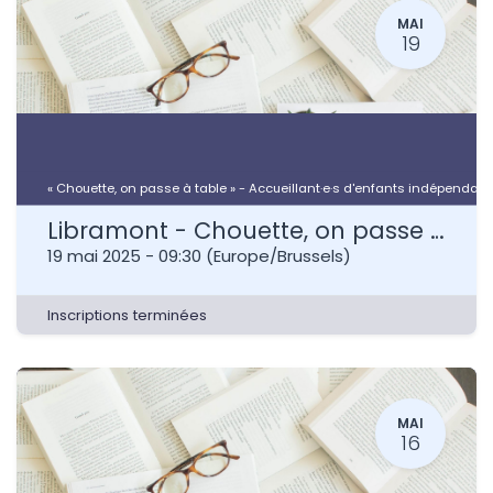
MAI
19
« Chouette, on passe à table » - Accueillant·e·s d'enfants indépendant·
Libramont - Chouette, on passe à table - Accueillant·e·s d'enfants indépendant·e·s
19 mai 2025
-
09:30
(
Europe/Brussels
)
Inscriptions terminées
MAI
16