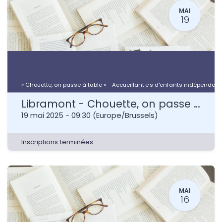
MAI
19
« Chouette, on passe à table » - Accueillant·e·s d'enfants indépendant·
Libramont - Chouette, on passe à table - Accueillant·e·s d'enfants indépendant·e·s
19 mai 2025
-
09:30
(
Europe/Brussels
)
Inscriptions terminées
MAI
16