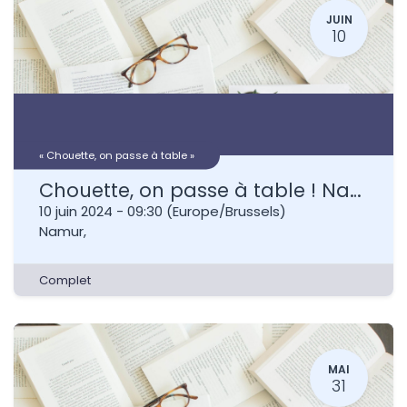
JUIN
10
« Chouette, on passe à table »
Chouette, on passe à table ! Namur - 2 jours
10 juin 2024
-
09:30
(
Europe/Brussels
)
Namur
,
Complet
MAI
31