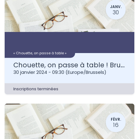
JANV.
30
« Chouette, on passe à table »
Chouette, on passe à table ! Bruxelles - 2 jours
30 janvier 2024
-
09:30
(
Europe/Brussels
)
Inscriptions terminées
FÉVR.
16