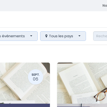
No
atriques
Se former
Adhérent
Membre du CEDE
es événements
Tous les pays
SEPT.
06