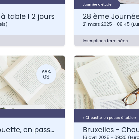
Journée d'étude
à table ! 2 jours
els
)
21 mars 2025
-
08:45
(
Eu
Inscriptions terminées
AVR.
03
« Chouette, on passe à table »
Marche en Famenne - Chouette, on passe à table ! 2 jours
16 avril 2025
-
09:30
(
Eur