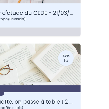
28 ème Journée d'étude du CEDE - 21/03/25
rope/Brussels
)
AVR.
16
Bruxelles - Chouette, on passe à table ! 2 jours
ope/Brussels
)