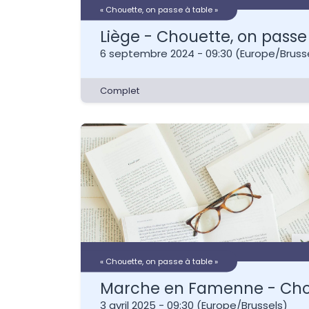
« Chouette, on passe à table »
Liège - Chouette, on passe 
6 septembre 2024
-
09:30
(
Europe/Bruss
Complet
« Chouette, on passe à table »
3 avril 2025
-
09:30
(
Europe/Brussels
)