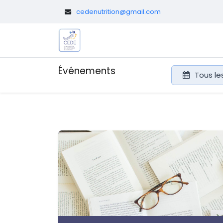
​
cedenutrition@gmail.com
Le CEDE
Diététicien.nes pédi
Événements
Tous l