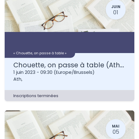
JUIN
01
« Chouette, on passe à table »
Chouette, on passe à table (Ath) (Tour Burbant)
1 juin 2023
-
09:30
(
Europe/Brussels
)
Ath
,
Inscriptions terminées
MAI
05