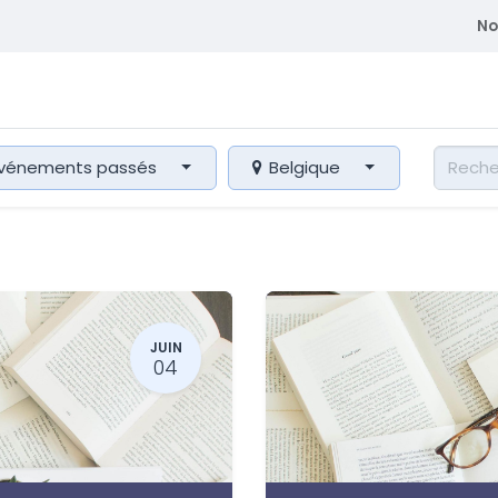
No
atriques
Se former
Adhérent
Membre du CEDE
vénements passés
Belgique
JUIN
04