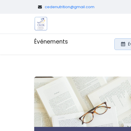
​
cedenutrition@gmail.com
Le CEDE
Diététicien.nes pédi
Événements
É