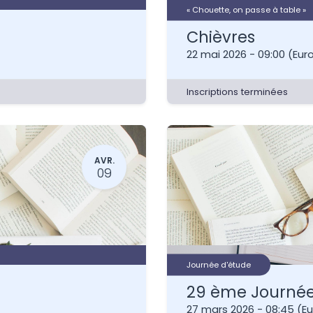
« Chouette, on passe à table »
Chièvres
22 mai 2026
-
09:00
(
Eur
Inscriptions terminées
AVR.
09
Journée d'étude
27 mars 2026
-
08:45
(
Eu