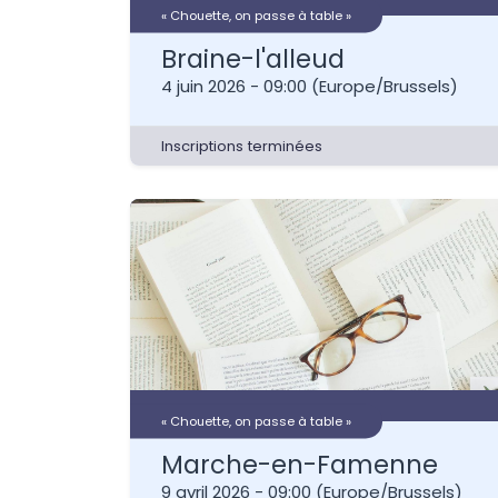
« Chouette, on passe à table »
Braine-l'alleud
4 juin 2026
-
09:00
(
Europe/Brussels
)
Inscriptions terminées
« Chouette, on passe à table »
Marche-en-Famenne
9 avril 2026
-
09:00
(
Europe/Brussels
)