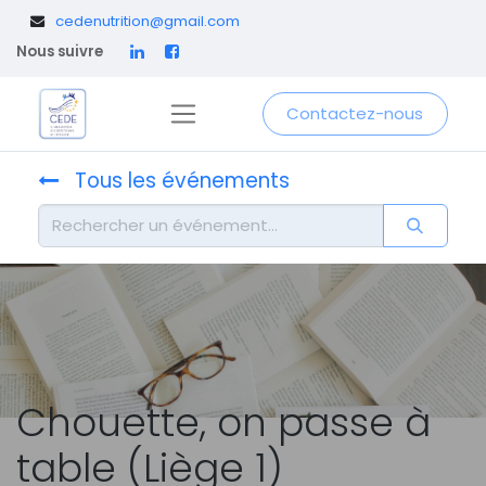
​
cedenutrition@gmail.com
Nous suivre
Contactez-nous
Tous les événements
Chouette, on passe à
table (Liège 1)