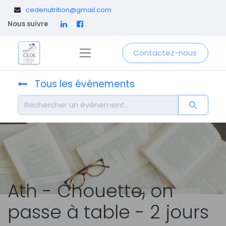
​
cedenutrition@gmail.com
Nous suivre
Contactez-nous
Tous les événements
Ath - Chouette, on
passe à table - 2 jours