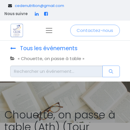
​
cedenutrition@gmail.com
Nous suivre
Contactez-nous
Tous les événements
« Chouette, on passe à table »
Chouette, on passe à
table (Ath) (Tour