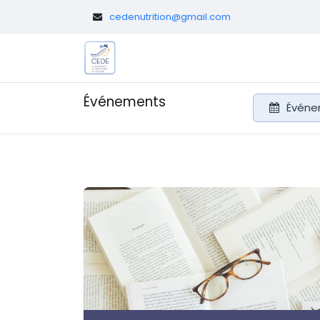
​
cedenutrition@gmail.com
Le CEDE
Diététicien.nes pédi
Événements
Événe