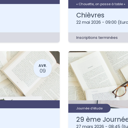
« Chouette, on passe à table »
Chièvres
22 mai 2026
-
09:00
(
Eur
Inscriptions terminées
AVR.
09
Journée d'étude
27 mars 2026
-
08:45
(
Eu