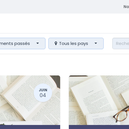
No
atriques
Se former
Adhérent
Membre du CEDE
ments passés
Tous les pays
JUIN
04