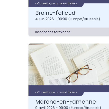
« Chouette, on passe à table »
Braine-l'alleud
4 juin 2026
-
09:00
(
Europe/Brussels
)
Inscriptions terminées
« Chouette, on passe à table »
Marche-en-Famenne
9 avril 2026
-
09:00
(
Europe/Brussels
)