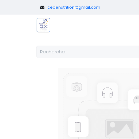
​
cedenutrition@gmail.com
Le CEDE
Diététicien.nes pédi