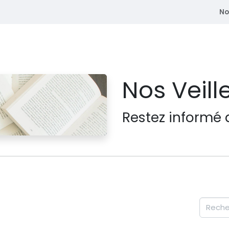
No
atriques
Se former
Adhérent
Membre du CEDE
Nos Veill
Restez informé 