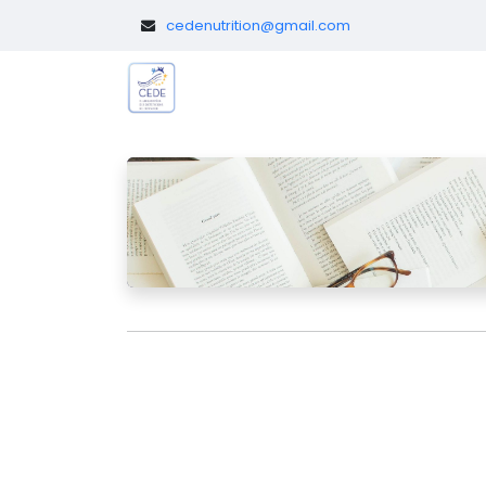
​
cedenutrition@gmail.com
Le CEDE
Diététicien.nes pédi